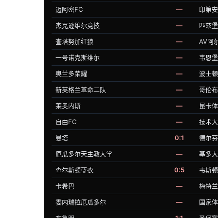
迈阿密FC
—
印第安
杰克逊维尔竞技
—
匹兹堡
查塔努加红狼
—
AV阿
一号诺克斯维尔
—
韦恩堡
奥兰多荣耀
—
波士顿
新英格兰革命二队
—
哥伦布
莱奥内斯
—
昆卡体
自由FC
—
技术大
曼塔
0:1
德尔芬
厄瓜多尔天主教大学
—
基多大
查尔斯顿蓝衣
0:5
韦斯顿
卡希巴
—
梅特兰
委内瑞拉厄瓜多尔
—
国家体