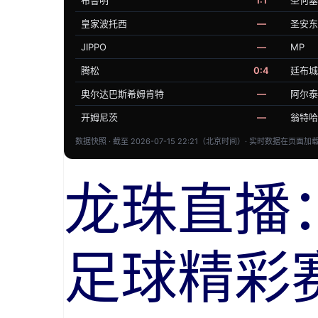
布鲁明
1:1
圣何塞
皇家波托西
—
圣安东
JIPPO
—
MP
腾松
0:4
廷布城
奥尔达巴斯希姆肯特
—
阿尔泰
开姆尼茨
—
翁特哈
数据快照 · 截至 2026-07-15 22:21（北京时间）· 实时数据在页面
龙珠直播
足球精彩