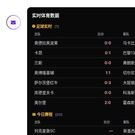
实时体育数据
⚽ 足球实时
(7)
主队
比分
客队
奥德拉奥波莱
0:0
马卡比
卡昂
0:1
巴黎1
兰斯
0:0
弗朗斯
奥博隆基辅
1:1
切尔尼
萨尔茨堡红牛
0:3
大阪钢
库德里夫卡
0:0
科洛斯
奥尔堡
2:0
霍森斯
📅 今日赛程
(20)
主队
比分
客队
列克星敦SC
—
新墨西