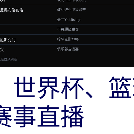
GV
尼奥布洛布洛
玻利维亚甲级联赛
芬兰Ykkösliiga
不丹超级联赛
厄斯克门
哈萨克斯坦杯
兴
俱乐部友谊赛
加载后自动刷新
：世界杯、篮
赛事直播